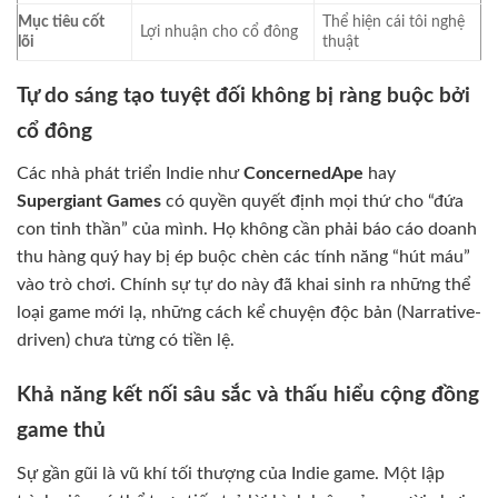
Mục tiêu cốt
Thể hiện cái tôi nghệ
Lợi nhuận cho cổ đông
lõi
thuật
Tự do sáng tạo tuyệt đối không bị ràng buộc bởi
cổ đông
Các nhà phát triển Indie như
ConcernedApe
hay
Supergiant Games
có quyền quyết định mọi thứ cho “đứa
con tinh thần” của mình. Họ không cần phải báo cáo doanh
thu hàng quý hay bị ép buộc chèn các tính năng “hút máu”
vào trò chơi. Chính sự tự do này đã khai sinh ra những thể
loại game mới lạ, những cách kể chuyện độc bản (Narrative-
driven) chưa từng có tiền lệ.
Khả năng kết nối sâu sắc và thấu hiểu cộng đồng
game thủ
Sự gần gũi là vũ khí tối thượng của Indie game. Một lập