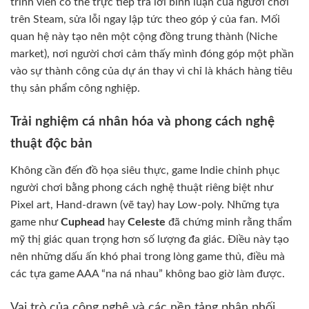
trình viên có thể trực tiếp trả lời bình luận của người chơi
trên Steam, sửa lỗi ngay lập tức theo góp ý của fan. Mối
quan hệ này tạo nên một cộng đồng trung thành (Niche
market), nơi người chơi cảm thấy mình đóng góp một phần
vào sự thành công của dự án thay vì chỉ là khách hàng tiêu
thụ sản phẩm công nghiệp.
Trải nghiệm cá nhân hóa và phong cách nghệ
thuật độc bản
Không cần đến đồ họa siêu thực, game Indie chinh phục
người chơi bằng phong cách nghệ thuật riêng biệt như
Pixel art, Hand-drawn (vẽ tay) hay Low-poly. Những tựa
game như
Cuphead
hay
Celeste
đã chứng minh rằng thẩm
mỹ thị giác quan trọng hơn số lượng đa giác. Điều này tạo
nên những dấu ấn khó phai trong lòng game thủ, điều mà
các tựa game AAA “na ná nhau” không bao giờ làm được.
Vai trò của công nghệ và các nền tảng phân phối