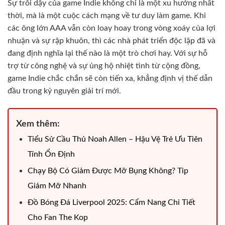
Sự trỗi dậy của game Indie không chỉ là một xu hướng nhất
thời, mà là một cuộc cách mạng về tư duy làm game. Khi
các ông lớn AAA vẫn còn loay hoay trong vòng xoáy của lợi
nhuận và sự rập khuôn, thì các nhà phát triển độc lập đã và
đang định nghĩa lại thế nào là một trò chơi hay. Với sự hỗ
trợ từ công nghệ và sự ủng hộ nhiệt tình từ cộng đồng,
game Indie chắc chắn sẽ còn tiến xa, khẳng định vị thế dẫn
đầu trong kỷ nguyên giải trí mới.
Xem thêm:
Tiểu Sử Cầu Thủ Noah Allen – Hậu Vệ Trẻ Ưu Tiên
Tính Ổn Định
Chạy Bộ Có Giảm Được Mỡ Bụng Không? Tip
Giảm Mỡ Nhanh
Đồ Bóng Đá Liverpool 2025: Cẩm Nang Chi Tiết
Cho Fan The Kop