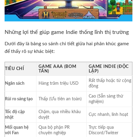
Những lợi thế giúp game Indie thống lĩnh thị trường
Dưới đây là bảng so sánh chi tiết giữa hai phân khúc game
để thấy rõ sự khác biệt:
GAME AAA (BOM
GAME INDIE (ĐỘC
TIÊU CHÍ
TẤN)
LẬP)
Rất thấp hoặc từ cộng
Ngân sách
Hàng trăm triệu USD
đồng
Cao (Sẵn sàng thử
Rủi ro sáng tạo
Thấp (Ưu tiên an toàn)
nghiệm)
Tốc độ cập
Chậm, qua nhiều khâu
Cực nhanh, linh hoạt
nhật
duyệt
Mối quan hệ
Qua bộ phận PR
Trực tiếp qua
với Fan
chuyên nghiệp
Discord/Twitter