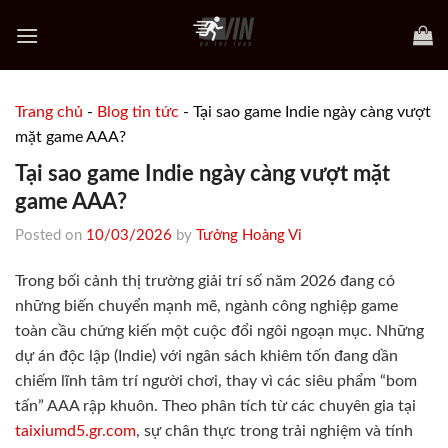
Skip
to
content
Trang chủ
-
Blog tin tức
-
Tại sao game Indie ngày càng vượt
mặt game AAA?
Tại sao game Indie ngày càng vượt mặt
game AAA?
Posted on
10/03/2026
by
Tưởng Hoàng Vi
Trong bối cảnh thị trường giải trí số năm 2026 đang có
những biến chuyển mạnh mẽ, ngành công nghiệp game
toàn cầu chứng kiến một cuộc đổi ngôi ngoạn mục. Những
dự án độc lập (Indie) với ngân sách khiêm tốn đang dần
chiếm lĩnh tâm trí người chơi, thay vì các siêu phẩm “bom
tấn” AAA rập khuôn. Theo phân tích từ các chuyên gia tại
taixiumd5.gr.com
, sự chân thực trong trải nghiệm và tính