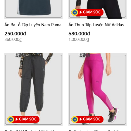
GIẢM SỐC
Áo Ba Lỗ Tập Luyện Nam Puma
Áo Thun Tập Luyện Nữ Adidas
250.000
₫
680.000
₫
360.000
₫
1.000.000
₫
GIẢM SỐC
GIẢM SỐC