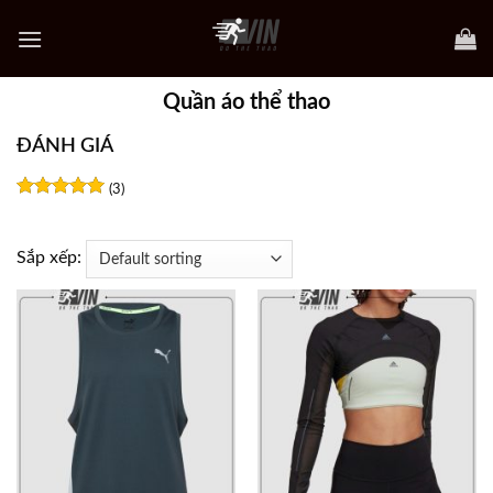
Skip
to
content
Quần áo thể thao
ĐÁNH GIÁ
(3)
Rated
5
out of 5
Sắp xếp: