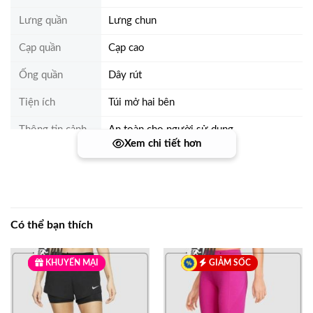
Lưng quần
Lưng chun
Cạp quần
Cạp cao
Ống quần
Dây rút
Tiện ích
Túi mở hai bên
Thông tin cảnh
An toàn cho người sử dụng
Xem chi tiết hơn
báo
Có thể bạn thích
KHUYẾN MẠI
GIẢM SỐC
GIẢM SỐC