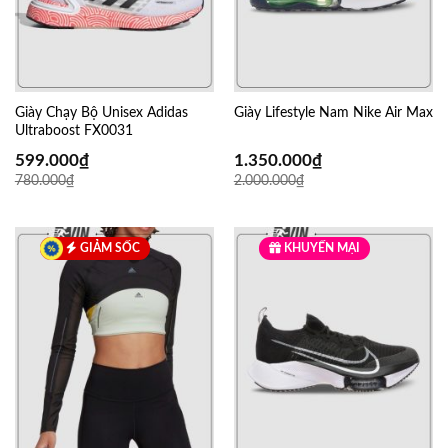
Giày Chạy Bộ Unisex Adidas
Giày Lifestyle Nam Nike Air Max
Ultraboost FX0031
599.000
₫
1.350.000
₫
780.000
₫
2.000.000
₫
GIẢM SỐC
KHUYẾN MẠI