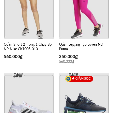
Quần Short 2 Trong 1 Chạy Bộ
Quần Legging Tập Luyện Nữ
Nữ Nike CK1005-010
Puma
560.000
₫
350.000
₫
560.000
₫
GIẢM SỐC