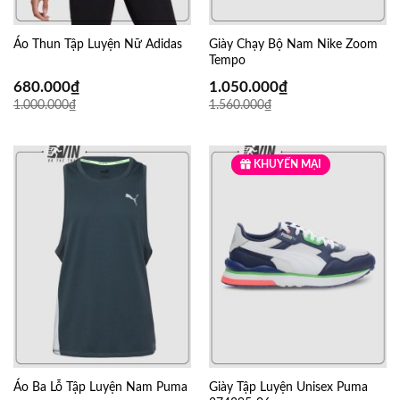
Áo Thun Tập Luyện Nữ Adidas
Giày Chạy Bộ Nam Nike Zoom
Tempo
680.000
₫
1.050.000
₫
1.000.000
₫
1.560.000
₫
KHUYẾN MẠI
GIẢM SỐC
Áo Ba Lỗ Tập Luyện Nam Puma
Giày Tập Luyện Unisex Puma