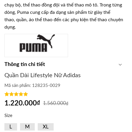
chạy bộ, thể thao đồng đội và thể thao mô tô. Trong từng
dòng, Puma cung cấp đa dạng sản phẩm từ giày thể
thao, quần, áo thể thao đến các phụ kiện thể thao chuyên
dụng.
Thông tin chi tiết
Quần Dài Lifestyle Nữ Adidas
Mã sản phẩm:
128235-0029
Rated
1
5.00
1.220.000
₫
1.560.000
₫
out of 5
based on
customer
Size
rating
L
M
XL