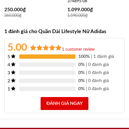
374895-06
250.000
₫
1.099.000
₫
360.000
₫
1.590.000
₫
1 đánh giá cho
Quần Dài Lifestyle Nữ Adidas
5.00
1
customer review
Rated
1
5.00
100%
| 1 đánh giá
5
out of 5
0%
| 0 đánh giá
4
based on
0%
| 0 đánh giá
3
customer
0%
| 0 đánh giá
2
rating
0%
| 0 đánh giá
1
ĐÁNH GIÁ NGAY