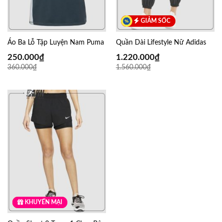
GIẢM SỐC
Áo Ba Lỗ Tập Luyện Nam Puma
Quần Dài Lifestyle Nữ Adidas
250.000
₫
1.220.000
₫
360.000
₫
1.560.000
₫
KHUYẾN MẠI
GIẢM SỐC