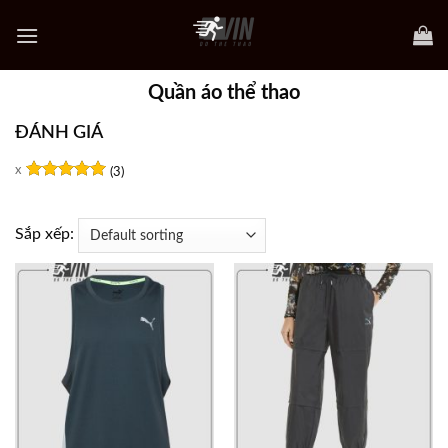
Skip
to
content
Quần áo thể thao
ĐÁNH GIÁ
(3)
Rated
5
out of 5
Sắp xếp: