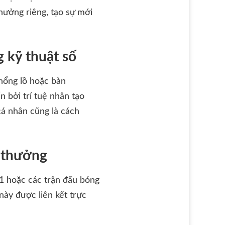
hưởng riêng, tạo sự mới
 kỹ thuật số
hổng lồ hoặc bàn
n bởi trí tuệ nhân tạo
cá nhân cũng là cách
i thưởng
F1 hoặc các trận đấu bóng
này được liên kết trực