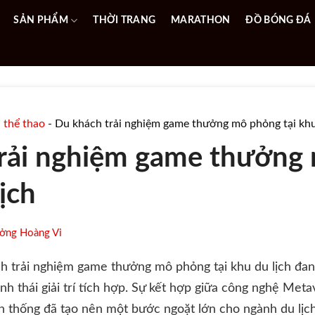
SẢN PHẨM
THỜI TRANG
MARATHON
ĐỒ BÓNG ĐÁ
n thể thao
-
Du khách trải nghiệm game thưởng mô phỏng tại khu
trải nghiệm game thưởng
lịch
ởng Hoàng Vi
h trải nghiệm game thưởng mô phỏng tại khu du lịch đan
nh thái giải trí tích hợp. Sự kết hợp giữa công nghệ Meta
yền thống đã tạo nên một bước ngoặt lớn cho ngành du lịc