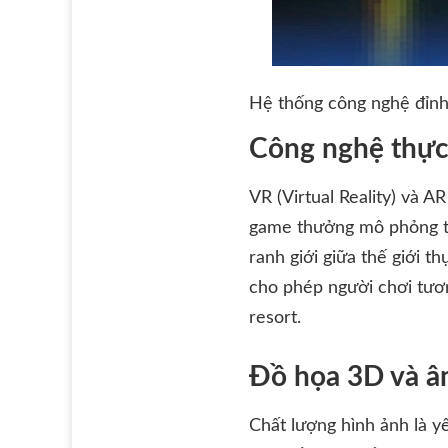
Hệ thống công nghệ đỉnh
Công nghệ thực 
VR (Virtual Reality) và A
game thưởng mô phỏng tại
ranh giới giữa thế giới t
cho phép người chơi tươn
resort.
Đồ họa 3D và âm
Chất lượng hình ảnh là y