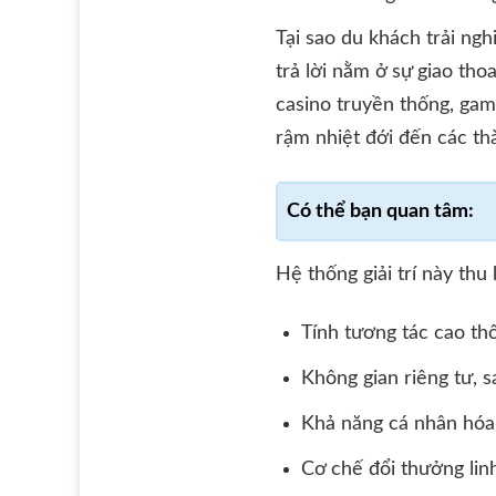
Tại sao du khách trải ng
trả lời nằm ở sự giao th
casino truyền thống, ga
rậm nhiệt đới đến các th
Hệ thống giải trí này thu
Tính tương tác cao thô
Không gian riêng tư, 
Khả năng cá nhân hóa 
Cơ chế đổi thưởng lin