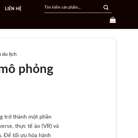
Search
LIÊN HỆ
for:
 du lịch
 mô phỏng
g trở thành một phần
verse, thực tế ảo (VR) và
h. Để tối ưu hóa hành