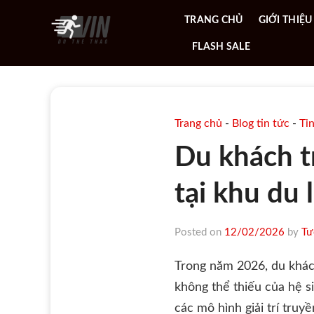
Skip
TRANG CHỦ
GIỚI THIỆU
to
content
FLASH SALE
Trang chủ
-
Blog tin tức
-
Ti
Du khách 
tại khu du 
Posted on
12/02/2026
by
Tư
Trong năm 2026, du khác
không thể thiếu của hệ si
các mô hình giải trí tru