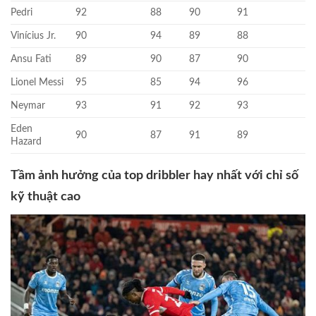
Pedri
92
88
90
91
Vinícius Jr.
90
94
89
88
Ansu Fati
89
90
87
90
Lionel Messi
95
85
94
96
Neymar
93
91
92
93
Eden
90
87
91
89
Hazard
Tầm ảnh hưởng của top dribbler hay nhất với chỉ số
kỹ thuật cao