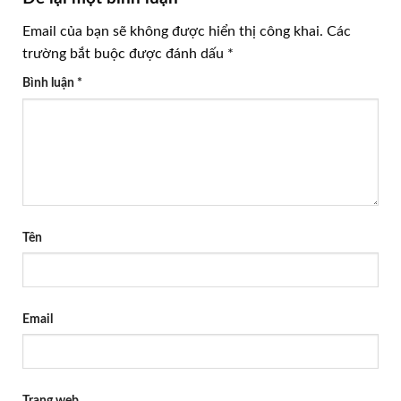
Email của bạn sẽ không được hiển thị công khai.
Các
trường bắt buộc được đánh dấu
*
Bình luận
*
Tên
Email
Trang web