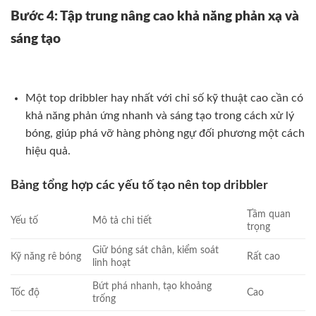
Bước 4: Tập trung nâng cao khả năng phản xạ và
sáng tạo
Một top dribbler hay nhất với chỉ số kỹ thuật cao cần có
khả năng phản ứng nhanh và sáng tạo trong cách xử lý
bóng, giúp phá vỡ hàng phòng ngự đối phương một cách
hiệu quả.
Bảng tổng hợp các yếu tố tạo nên top dribbler
Tầm quan
Yếu tố
Mô tả chi tiết
trọng
Giữ bóng sát chân, kiểm soát
Kỹ năng rê bóng
Rất cao
linh hoạt
Bứt phá nhanh, tạo khoảng
Tốc độ
Cao
trống