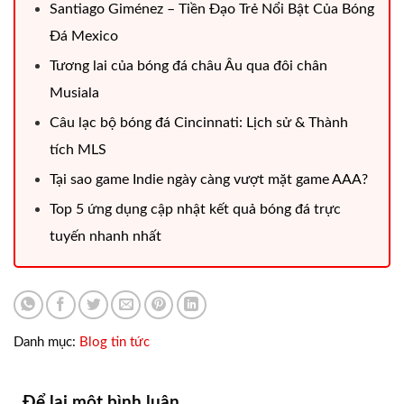
Santiago Giménez – Tiền Đạo Trẻ Nổi Bật Của Bóng
Đá Mexico
Tương lai của bóng đá châu Âu qua đôi chân
Musiala
Câu lạc bộ bóng đá Cincinnati: Lịch sử & Thành
tích MLS
Tại sao game Indie ngày càng vượt mặt game AAA?
Top 5 ứng dụng cập nhật kết quả bóng đá trực
tuyến nhanh nhất
Danh mục:
Blog tin tức
Để lại một bình luận