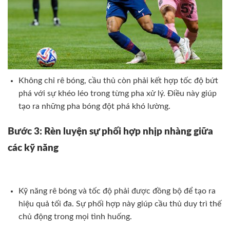
Không chỉ rê bóng, cầu thủ còn phải kết hợp tốc độ bứt
phá với sự khéo léo trong từng pha xử lý. Điều này giúp
tạo ra những pha bóng đột phá khó lường.
Bước 3: Rèn luyện sự phối hợp nhịp nhàng giữa
các kỹ năng
Kỹ năng rê bóng và tốc độ phải được đồng bộ để tạo ra
hiệu quả tối đa. Sự phối hợp này giúp cầu thủ duy trì thế
chủ động trong mọi tình huống.