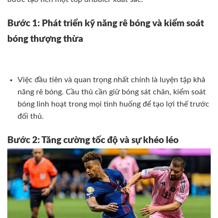
Bước 1: Phát triển kỹ năng rê bóng và kiểm soát
bóng thượng thừa
Việc đầu tiên và quan trọng nhất chính là luyện tập khả
năng rê bóng. Cầu thủ cần giữ bóng sát chân, kiểm soát
bóng linh hoạt trong mọi tình huống để tạo lợi thế trước
đối thủ.
Bước 2: Tăng cường tốc độ và sự khéo léo