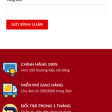
CHÍNH HÃNG 100%
Hơn 100 thương hiệu nổi tiếng
MIỄN PHÍ GIAO HÀNG
Cho đơn từ 500.000đ trong 5km
ĐỔI TRẢ TRONG 1 THÁNG