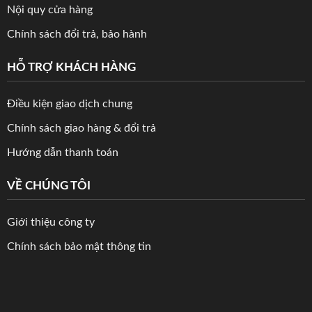
Nội quy cửa hàng
Chính sách đổi trả, bảo hành
HỖ TRỢ KHÁCH HÀNG
Điều kiện giao dịch chung
Chính sách giao hàng & đổi trả
Hướng dẫn thanh toán
VỀ CHÚNG TÔI
Giới thiệu công ty
Chính sách bảo mật thông tin