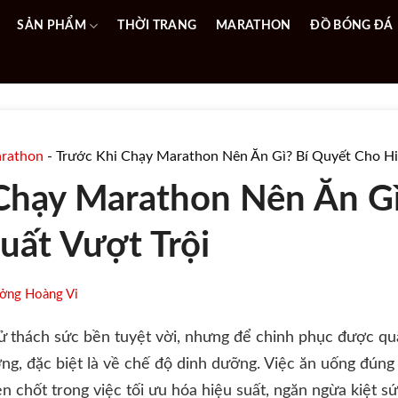
SẢN PHẨM
THỜI TRANG
MARATHON
ĐỒ BÓNG ĐÁ
rathon
-
Trước Khi Chạy Marathon Nên Ăn Gì? Bí Quyết Cho Hi
Chạy Marathon Nên Ăn Gì
uất Vượt Trội
ởng Hoàng Vi
hử thách sức bền tuyệt vời, nhưng để chinh phục được qu
ỡng, đặc biệt là về chế độ dinh dưỡng. Việc ăn uống đúng
n chốt trong việc tối ưu hóa hiệu suất, ngăn ngừa kiệt s