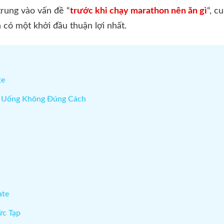
 trung vào vấn đề “
trước khi chạy marathon nên ăn gì
“, c
n có một khởi đầu thuận lợi nhất.
te
n Uống Không Đúng Cách
ate
ức Tạp