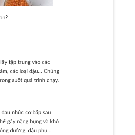
on?
Hãy tập trung vào các
cám, các loại đậu… Chúng
rong suốt quá trình chạy.
m đau nhức cơ bắp sau
 thể gây nặng bụng và khó
không đường, đậu phụ…