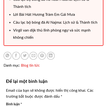
Thành tích
Lời Bài Hát Hương Tràm Em Gái Mưa
Câu lạc bộ bóng đá Al Najma: Lịch sử & Thành tích
Virgil van dijk thủ lĩnh phòng ngự và sức mạnh
không chiến
Danh mục:
Blog tin tức
Để lại một bình luận
Email của bạn sẽ không được hiển thị công khai.
Các
trường bắt buộc được đánh dấu
*
Bình luận
*