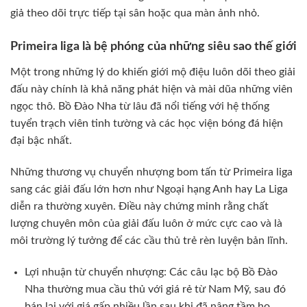
giả theo dõi trực tiếp tại sân hoặc qua màn ảnh nhỏ.
Primeira liga là bệ phóng của những siêu sao thế giới
Một trong những lý do khiến giới mộ điệu luôn dõi theo giải
đấu này chính là khả năng phát hiện và mài dũa những viên
ngọc thô. Bồ Đào Nha từ lâu đã nổi tiếng với hệ thống
tuyển trạch viên tinh tường và các học viện bóng đá hiện
đại bậc nhất.
Những thương vụ chuyển nhượng bom tấn từ Primeira liga
sang các giải đấu lớn hơn như Ngoại hạng Anh hay La Liga
diễn ra thường xuyên. Điều này chứng minh rằng chất
lượng chuyên môn của giải đấu luôn ở mức cực cao và là
môi trường lý tưởng để các cầu thủ trẻ rèn luyện bản lĩnh.
Lợi nhuận từ chuyển nhượng: Các câu lạc bộ Bồ Đào
Nha thường mua cầu thủ với giá rẻ từ Nam Mỹ, sau đó
bán lại với giá gấp nhiều lần sau khi đã nâng tầm họ.