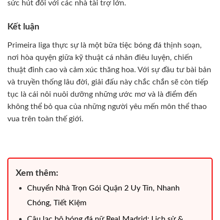
sức hút đối với các nhà tài trợ lớn.
Kết luận
Primeira liga thực sự là một bữa tiệc bóng đá thịnh soạn,
nơi hòa quyện giữa kỹ thuật cá nhân điêu luyện, chiến
thuật đỉnh cao và cảm xúc thăng hoa. Với sự đầu tư bài bản
và truyền thống lâu đời, giải đấu này chắc chắn sẽ còn tiếp
tục là cái nôi nuôi dưỡng những ước mơ và là điểm đến
không thể bỏ qua của những người yêu mến môn thể thao
vua trên toàn thế giới.
Xem thêm:
Chuyển Nhà Trọn Gói Quận 2 Uy Tín, Nhanh
Chóng, Tiết Kiệm
Câu lạc bộ bóng đá nữ Real Madrid: Lịch sử &