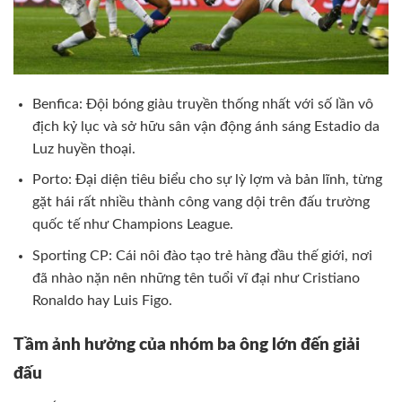
Benfica: Đội bóng giàu truyền thống nhất với số lần vô
địch kỷ lục và sở hữu sân vận động ánh sáng Estadio da
Luz huyền thoại.
Porto: Đại diện tiêu biểu cho sự lỳ lợm và bản lĩnh, từng
gặt hái rất nhiều thành công vang dội trên đấu trường
quốc tế như Champions League.
Sporting CP: Cái nôi đào tạo trẻ hàng đầu thế giới, nơi
đã nhào nặn nên những tên tuổi vĩ đại như Cristiano
Ronaldo hay Luis Figo.
Tầm ảnh hưởng của nhóm ba ông lớn đến giải
đấu