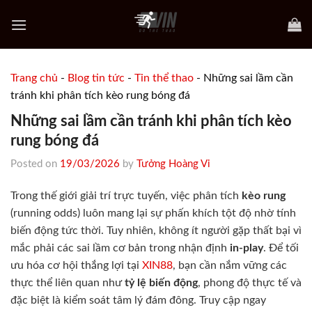
Skip
to
content
Trang chủ
-
Blog tin tức
-
Tin thể thao
-
Những sai lầm cần
tránh khi phân tích kèo rung bóng đá
Những sai lầm cần tránh khi phân tích kèo
rung bóng đá
Posted on
19/03/2026
by
Tưởng Hoàng Vi
Trong thế giới giải trí trực tuyến, việc phân tích
kèo rung
(running odds) luôn mang lại sự phấn khích tột độ nhờ tính
biến động tức thời. Tuy nhiên, không ít người gặp thất bại vì
mắc phải các sai lầm cơ bản trong nhận định
in-play
. Để tối
ưu hóa cơ hội thắng lợi tại
XIN88
, bạn cần nắm vững các
thực thể liên quan như
tỷ lệ biến động
, phong độ thực tế và
đặc biệt là kiểm soát tâm lý đám đông. Truy cập ngay