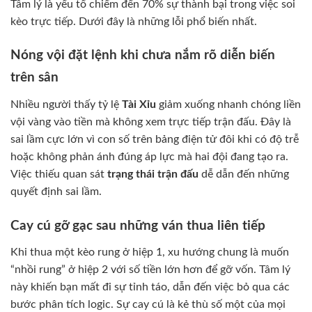
Tâm lý là yếu tố chiếm đến 70% sự thành bại trong việc soi
kèo trực tiếp. Dưới đây là những lỗi phổ biến nhất.
Nóng vội đặt lệnh khi chưa nắm rõ diễn biến
trên sân
Nhiều người thấy tỷ lệ
Tài Xỉu
giảm xuống nhanh chóng liền
vội vàng vào tiền mà không xem trực tiếp trận đấu. Đây là
sai lầm cực lớn vì con số trên bảng điện tử đôi khi có độ trễ
hoặc không phản ánh đúng áp lực mà hai đội đang tạo ra.
Việc thiếu quan sát
trạng thái trận đấu
dễ dẫn đến những
quyết định sai lầm.
Cay cú gỡ gạc sau những ván thua liên tiếp
Khi thua một kèo rung ở hiệp 1, xu hướng chung là muốn
“nhồi rung” ở hiệp 2 với số tiền lớn hơn để gỡ vốn. Tâm lý
này khiến bạn mất đi sự tỉnh táo, dẫn đến việc bỏ qua các
bước phân tích logic. Sự cay cú là kẻ thù số một của mọi