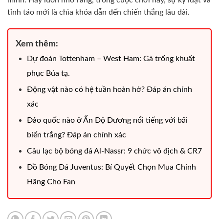
tỉnh táo mới là chìa khóa dẫn đến chiến thắng lâu dài.
Xem thêm:
Dự đoán Tottenham – West Ham: Gà trống khuất
phục Búa tạ.
Động vật nào có hệ tuần hoàn hở? Đáp án chính
xác
Đảo quốc nào ở Ấn Độ Dương nổi tiếng với bãi
biển trắng? Đáp án chính xác
Câu lạc bộ bóng đá Al-Nassr: 9 chức vô địch & CR7
Đồ Bóng Đá Juventus: Bí Quyết Chọn Mua Chính
Hãng Cho Fan