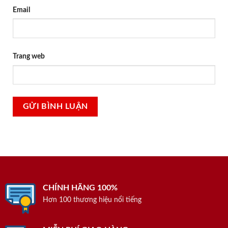
Email
Trang web
CHÍNH HÃNG 100%
Hơn 100 thương hiệu nổi tiếng