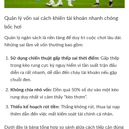
Quản lý vốn sai cách khiến tài khoản nhanh chóng
bốc hơi
Quản lý ngân sách là nền tảng để duy trì cuộc chơi lâu dài.
Những sai lầm về vốn thường bao gồm:
Sử dụng chiến thuật gấp thếp sai thời điểm:
Gấp thếp
trong kèo rung cực kỳ nguy hiểm vì tần suất trận đấu
diễn ra rất nhanh, dễ dẫn đến cháy tài khoản nếu gặp
chuỗi đen.
Không chia nhỏ vốn:
Dồn quá 50% số dư vào một kèo
rung duy nhất vì cảm thấy “kèo thơm”.
Thiếu kế hoạch rút tiền:
Thắng không rút, thua lại nạp
thêm dẫn đến việc mất kiểm soát tài chính cá nhân.
Dưới đây là bảng tổng hợp so sánh giữa cách tiếp cận đúng