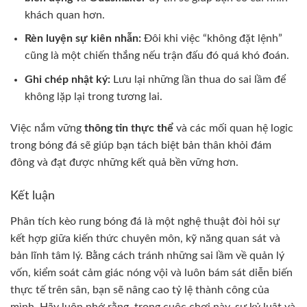
khách quan hơn.
Rèn luyện sự kiên nhẫn:
Đôi khi việc “không đặt lệnh”
cũng là một chiến thắng nếu trận đấu đó quá khó đoán.
Ghi chép nhật ký:
Lưu lại những lần thua do sai lầm để
không lặp lại trong tương lai.
Việc nắm vững
thông tin thực thể
và các mối quan hệ logic
trong bóng đá sẽ giúp bạn tách biệt bản thân khỏi đám
đông và đạt được những kết quả bền vững hơn.
Kết luận
Phân tích kèo rung bóng đá là một nghệ thuật đòi hỏi sự
kết hợp giữa kiến thức chuyên môn, kỹ năng quan sát và
bản lĩnh tâm lý. Bằng cách tránh những sai lầm về quản lý
vốn, kiểm soát cảm giác nóng vội và luôn bám sát diễn biến
thực tế trên sân, bạn sẽ nâng cao tỷ lệ thành công của
mình. Hãy luôn nhớ rằng, trong cuộc chơi này, sự kỷ luật và