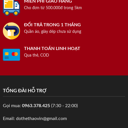
MIỄN PHÍ GIAO HÀNG
Cho đơn từ 500.000đ trong 5km
ĐỔI TRẢ TRONG 1 THÁNG
Quần áo, giày dép chưa sử dụng
THANH TOÁN LINH HOẠT
Qua thẻ, COD
TỔNG ĐÀI HỖ TRỢ
Gọi mua:
0963.378.425
(7:30 - 22:00)
Email: dothethaovin@gmail.com