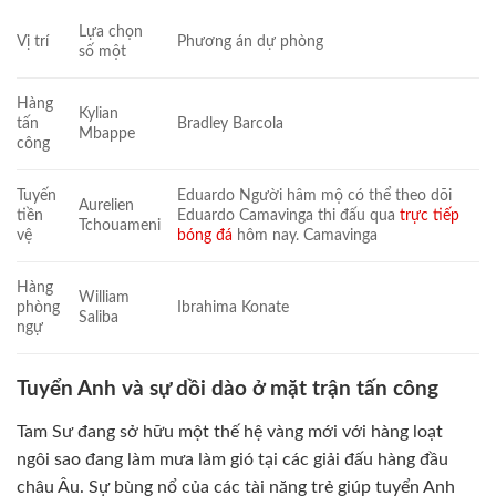
Lựa chọn
Vị trí
Phương án dự phòng
số một
Hàng
Kylian
tấn
Bradley Barcola
Mbappe
công
Tuyến
Eduardo Người hâm mộ có thể theo dõi
Aurelien
tiền
Eduardo Camavinga thi đấu qua
trực tiếp
Tchouameni
vệ
bóng đá
hôm nay. Camavinga
Hàng
William
phòng
Ibrahima Konate
Saliba
ngự
Tuyển Anh và sự dồi dào ở mặt trận tấn công
Tam Sư đang sở hữu một thế hệ vàng mới với hàng loạt
ngôi sao đang làm mưa làm gió tại các giải đấu hàng đầu
châu Âu. Sự bùng nổ của các tài năng trẻ giúp tuyển Anh