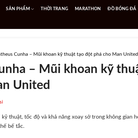
SẢN PHẨM
THỜI TRANG
MARATHON
ĐỒ BÓNG ĐÁ
theus Cunha – Mũi khoan kỹ thuật tạo đột phá cho Man United
nha – Mũi khoan kỹ thuậ
an United
si
ỹ thuật, tốc độ và khả năng xoay sở trong không gian h
hế bế tắc.