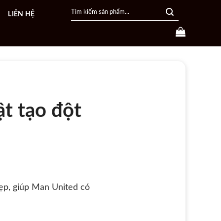
Search
LIÊN HỆ
for:
t tạo đột
ẹp, giúp Man United có