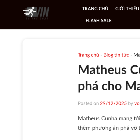
Skip
TRANG CHỦ
GIỚI THIỆU
to
content
FLASH SALE
Trang chủ
-
Blog tin tức
-
Ma
Matheus Cu
phá cho M
Posted on
29/12/2025
by
vo
Matheus Cunha mang tới k
thêm phương án phá vỡ t