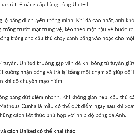
a có thể nâng cấp hàng công United.
ng lộ bằng di chuyển thông minh. Khi đá cao nhất, anh k
 trống trước mặt trung vệ, kéo theo một hậu vệ bước ra
ảng trống cho cầu thủ chạy cánh băng vào hoặc cho một 
ối tuyến. United thường gặp vấn đề khi bóng từ tuyến giữa
lùi xuống nhận bóng và trả lại bằng một chạm sẽ giúp độ
n khi cố chuyền mạo hiểm.
huống bằng dứt điểm nhanh. Khi không gian hẹp, cầu thủ c
Matheus Cunha là mẫu có thể dứt điểm ngay sau khi xoay
hững cách kết thúc phù hợp với nhịp độ bóng đá Anh.
 và cách United có thể khai thác