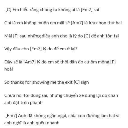
.[C] Em hiểu rằng chúng ta không ai là [Em7] sai
Chỉ là em không muốn em mãi sẽ [Am7] là lựa chọn thứ hai
Mãi [F] sau những điều anh cho là lý do [C] để anh tồn tại
Vậy đâu còn [Em7] lý do để em ở lại?
Đây sẽ là [Am7] lý do em sẽ thôi đắn đo cứ ôm mộng [F]
hoài
So thanks for showing me the exit [C] sign
Chưa nói tới đúng sai, nhưng chuyến xe dừng lại do chân
anh đặt trên phanh
.[Em7] Anh đã không ngần ngại, chia con đường làm hai vì
anh nghĩ là anh quên nhanh