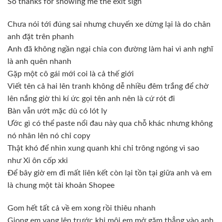
So thanks for showing me the exit sign
Chưa nói tới đúng sai nhưng chuyến xe dừng lại là do chân
anh đặt trên phanh
Anh đã không ngần ngại chia con đường làm hai vì anh nghĩ
là anh quên nhanh
Gặp một cô gái mới coi là cả thế giới
Viết tên cả hai lên tranh không dễ nhiều đêm trắng để chờ
lên nắng giờ thì kí ức gọi tên anh nên là cứ rót đi
Bàn vẫn ướt mặc dù có lót ly
Ước gì có thể paste nổi đau này qua chỗ khác nhưng không
nó nhân lên nó chỉ copy
Thật khó để nhìn xung quanh khi chỉ trông ngóng vì sao
như Xi ôn cốp xki
Để bây giờ em đi mất liên kết còn lại tồn tại giữa anh và em
là chung một tài khoản Shopee
Gom hết tất cả về em xong rồi thiêu nhanh
Giọng em vang lên trước khi môi em mở găm thẳng vào anh