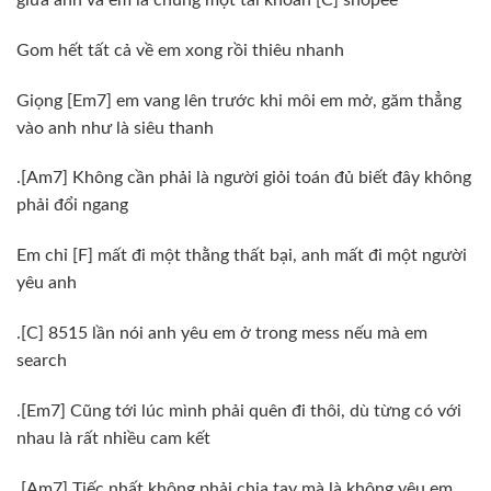
Gom hết tất cả về em xong rồi thiêu nhanh
Giọng [Em7] em vang lên trước khi môi em mở, găm thẳng
vào anh như là siêu thanh
.[Am7] Không cần phải là người giỏi toán đủ biết đây không
phải đổi ngang
Em chỉ [F] mất đi một thằng thất bại, anh mất đi một người
yêu anh
.[C] 8515 lần nói anh yêu em ở trong mess nếu mà em
search
.[Em7] Cũng tới lúc mình phải quên đi thôi, dù từng có với
nhau là rất nhiều cam kết
.[Am7] Tiếc nhất không phải chia tay mà là không yêu em