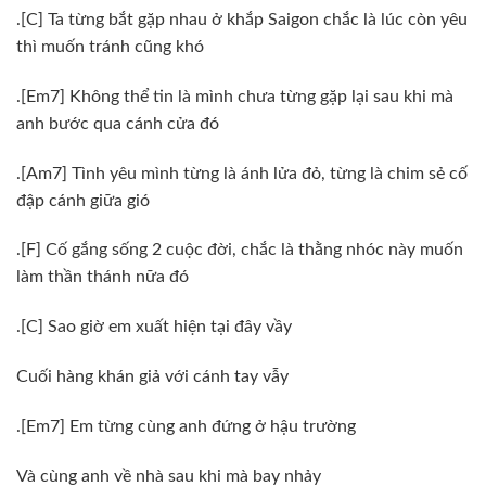
.[C] Ta từng bắt gặp nhau ở khắp Saigon chắc là lúc còn yêu
thì muốn tránh cũng khó
.[Em7] Không thể tin là mình chưa từng gặp lại sau khi mà
anh bước qua cánh cửa đó
.[Am7] Tình yêu mình từng là ánh lửa đỏ, từng là chim sẻ cố
đập cánh giữa gió
.[F] Cố gắng sống 2 cuộc đời, chắc là thằng nhóc này muốn
làm thần thánh nữa đó
.[C] Sao giờ em xuất hiện tại đây vầy
Cuối hàng khán giả với cánh tay vẫy
.[Em7] Em từng cùng anh đứng ở hậu trường
Và cùng anh về nhà sau khi mà bay nhảy