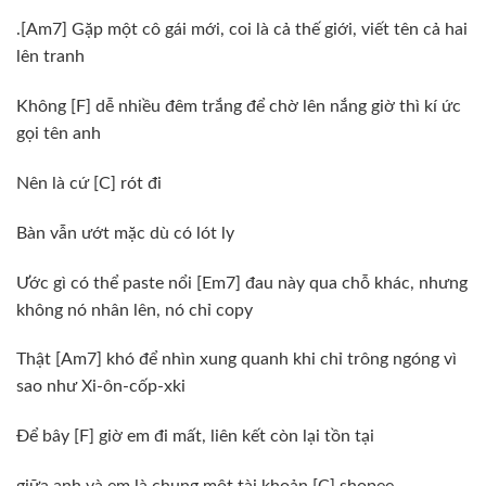
.[Am7] Gặp một cô gái mới, coi là cả thế giới, viết tên cả hai
lên tranh
Không [F] dễ nhiều đêm trắng để chờ lên nắng giờ thì kí ức
gọi tên anh
Nên là cứ [C] rót đi
Bàn vẫn ướt mặc dù có lót ly
Ước gì có thể paste nổi [Em7] đau này qua chỗ khác, nhưng
không nó nhân lên, nó chỉ copy
Thật [Am7] khó để nhìn xung quanh khi chỉ trông ngóng vì
sao như Xi-ôn-cốp-xki
Để bây [F] giờ em đi mất, liên kết còn lại tồn tại
giữa anh và em là chung một tài khoản [C] shopee