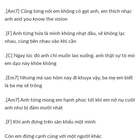
.[Am7] Cũng từng nói em không có gạt anh, em thích nhạc
anh and you know the vision
.[F] Anh từng hứa là mình không nhạt đâu, sẽ không lạc
nhau, cùng bên nhau vào khi cần
.[C] Ngay lúc đó anh chỉ muốn lao xuống, anh thật sự tò mò
em dạo này khỏe không
.[Em7] Nhưng mà sao hôm nay đi khuya vậy, ba mẹ em biết
là ba mẹ sẽ trông
.[Am7] Anh từng mong em hạnh phúc tới khi em nở nụ cười
anh như bị đâm mười nhát
.[F] Khi anh đứng trên sân khấu một mình
Còn em đứng cạnh cùng với một người khác