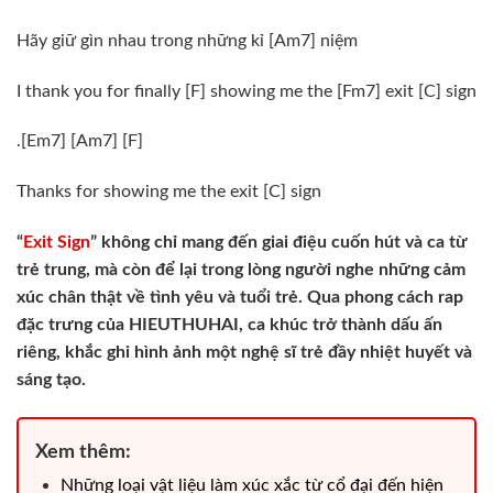
Hãy giữ gìn nhau trong những kỉ [Am7] niệm
I thank you for finally [F] showing me the [Fm7] exit [C] sign
.[Em7] [Am7] [F]
Thanks for showing me the exit [C] sign
“
Exit Sign
” không chỉ mang đến giai điệu cuốn hút và ca từ
trẻ trung, mà còn để lại trong lòng người nghe những cảm
xúc chân thật về tình yêu và tuổi trẻ. Qua phong cách rap
đặc trưng của HIEUTHUHAI, ca khúc trở thành dấu ấn
riêng, khắc ghi hình ảnh một nghệ sĩ trẻ đầy nhiệt huyết và
sáng tạo.
Xem thêm:
Những loại vật liệu làm xúc xắc từ cổ đại đến hiện