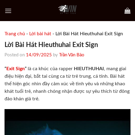
Skip
to
content
Trang chủ
-
Lời bài hát
-
Lời Bài Hát Hieuthuhai Exit Sign
Lời Bài Hát Hieuthuhai Exit Sign
Posted on
14/09/2025
by
Trần Văn Bảo
“
Exit Sign
”
là ca khúc của rapper
HIEUTHUHAI
, mang giai
điệu hiện đại, bắt tai cùng ca từ trẻ trung, cá tính. Bài hát
thể hiện góc nhìn đầy cảm xúc về tình yêu và những khao
khát tuổi trẻ, nhanh chóng nhận được sự yêu thích từ đông
đảo khán giả trẻ.