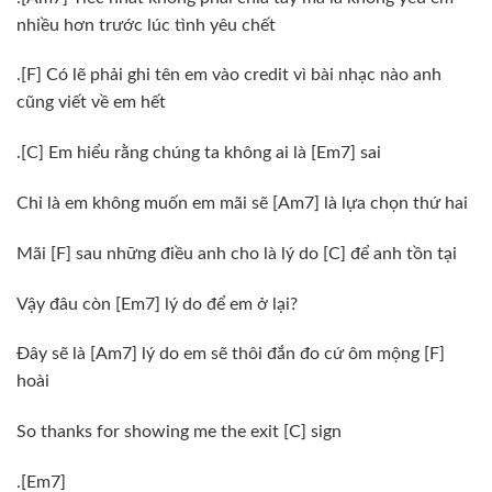
nhiều hơn trước lúc tình yêu chết
.[F] Có lẽ phải ghi tên em vào credit vì bài nhạc nào anh
cũng viết về em hết
.[C] Em hiểu rằng chúng ta không ai là [Em7] sai
Chỉ là em không muốn em mãi sẽ [Am7] là lựa chọn thứ hai
Mãi [F] sau những điều anh cho là lý do [C] để anh tồn tại
Vậy đâu còn [Em7] lý do để em ở lại?
Đây sẽ là [Am7] lý do em sẽ thôi đắn đo cứ ôm mộng [F]
hoài
So thanks for showing me the exit [C] sign
.[Em7]