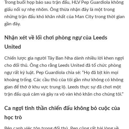
Trong buổi họp báo sau trận đấu, HLV Pep Guardiola không
giấu nổi sự nhẹ nhõm. Ông thừa nhận đây là một trong
những trận đấu khó khăn nhất của Man City trong thời gian
gần đây.
Nhận xét về lối chơi phòng ngự của Leeds
United
Chiến lược gia người Tây Ban Nha dành nhiều lời khen ngợi
cho đối thủ. Ông cho rằng Leeds United đã tổ chức phòng
ngự rất kỷ luật. Pep Guardiola chia sẻ: “Họ đã bịt kín mọi
khoảng trống. Các cầu thủ của tôi gần như không có không
gian để thở ở khu vực trung lộ. Leeds thực sự đã chơi một
trận đấu quả cảm và gây ra vô vàn khó khăn cho chúng tôi.”
Ca ngợi tinh thần chiến đấu không bỏ cuộc của
học trò
Bên cạnh việc tôn trọng đối thủ, Pep cũng rất hài lòng về