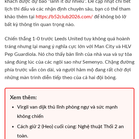
khách được dự báo “lành ít dữ nhiều”. Để cập nhật chi tiết
lịch thi đấu và các nhận định chuyên sâu, bạn có thể tham
khảo thêm tại
https://b52club2026.com/
để không bỏ lỡ
bất kỳ thông tin quan trọng nào.
Chiến thắng 1-0 trước Leeds United tuy không quá hoành
tráng nhưng lại mang ý nghĩa cực lớn với Man City và HLV
Pep Guardiola. Nó cho thấy bản lĩnh của nhà vua và sự tỏa
sáng đúng lúc của các ngôi sao như Semenyo. Chặng đường
phía trước vẫn còn dài, và người hâm mộ đang rất chờ đợi
những màn trình diễn tiếp theo của cả hai đội bóng.
Xem thêm:
Virgil van dijk thủ lĩnh phòng ngự và sức mạnh
không chiến
Cách giữ 2 (Heo) cuối cùng: Nghệ thuật Thối 2 an
toàn.