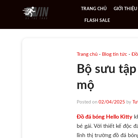
Skip
TRANG CHỦ
GIỚI THIỆU
to
content
FLASH SALE
Trang chủ
-
Blog tin tức
-
Đồ
Bộ sưu tập
mộ
Posted on
02/04/2025
by
Tư
Đồ đá bóng Hello Kitty
kh
bé gái. Với thiết kế độc 
lĩnh thị trường đồ đá bó