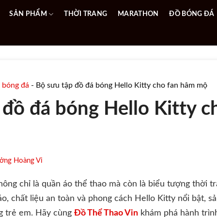
SẢN PHẨM
THỜI TRANG
MARATHON
ĐỒ BÓNG ĐÁ
 bóng đá
-
Bộ sưu tập đồ đá bóng Hello Kitty cho fan hâm mộ
 đồ đá bóng Hello Kitty 
ởng Hoàng Vi
ông chỉ là quần áo thể thao mà còn là biểu tượng thời 
đáo, chất liệu an toàn và phong cách Hello Kitty nổi bật,
ng trẻ em. Hãy cùng
Đồ Thể Thao Vin
khám phá hành trìn