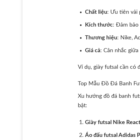
Chất liệu
: Ưu tiên vải
Kích thước
: Đảm bảo v
Thương hiệu
: Nike, A
Giá cả
: Cân nhắc giữa
Ví dụ, giày futsal cần có
Top Mẫu Đồ Đá Banh Fut
Xu hướng đồ đá banh fut
bật:
Giày futsal Nike Reac
Áo đấu futsal Adidas 