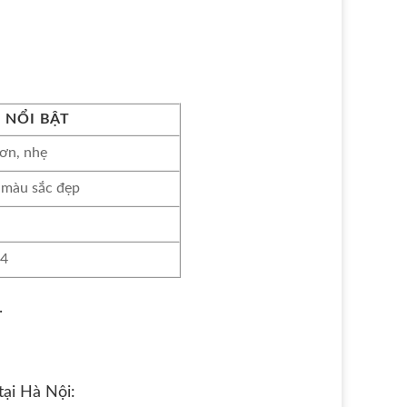
 NỔI BẬT
ơn, nhẹ
 màu sắc đẹp
n
 4
.
tại Hà Nội: