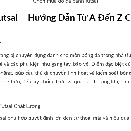
Chọn mua đồ đá banh futsal
utsal – Hướng Dẫn Từ A Đến Z 
?
trang bị chuyên dụng dành cho môn bóng đá trong nhà (futs
al và các phụ kiện như găng tay, bảo vệ. Điểm đặc biệt củ
hẳng, giúp cầu thủ di chuyển linh hoạt và kiểm soát bóng
al nhẹ hơn, đế giày chống trơn và quần áo thoáng khí, phù
utsal Chất Lượng
sal phù hợp quyết định lớn đến sự thoải mái và hiệu quả 