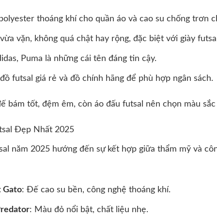
 polyester thoáng khí cho quần áo và cao su chống trơn c
ừa vặn, không quá chật hay rộng, đặc biệt với giày futsal
didas, Puma là những cái tên đáng tin cậy.
 đồ futsal giá rẻ và đồ chính hãng để phù hợp ngân sách.
 đế bám tốt, đệm êm, còn áo đấu futsal nên chọn màu sắc n
sal Đẹp Nhất 2025
sal năm 2025 hướng đến sự kết hợp giữa thẩm mỹ và cô
t Gato
: Đế cao su bền, công nghệ thoáng khí.
Predator
: Màu đỏ nổi bật, chất liệu nhẹ.