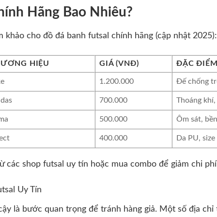
Chính Hãng Bao Nhiêu?
m khảo cho đồ đá banh futsal chính hãng (cập nhật 2025):
ƯƠNG HIỆU
GIÁ (VNĐ)
ĐẶC ĐIỂM
ke
1.200.000
Đế chống tr
idas
700.000
Thoáng khí,
ma
500.000
Ôm sát, bề
ect
400.000
Da PU, size
từ các shop futsal uy tín hoặc mua combo để giảm chi phí
sal Uy Tín
cậy là bước quan trọng để tránh hàng giả. Một số địa chỉ 