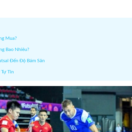
áng Mua?
ãng Bao Nhiêu?
utsal Đến Độ Bám Sân
 Tự Tin