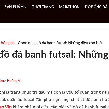
SẢN PHẨM
THỜI TRANG
MARATHON
ĐỒ BÓNG ĐÁ
 bóng đá
-
Chọn mua đồ đá banh futsal: Những điều cần biết
ồ đá banh futsal: Những
ởng Hoàng Vi
hỉ là trang phục thi đấu mà còn là yếu tố quan trọng nân
tsal, quần áo futsal đến phụ kiện, mọi chi tiết đều ảnh h
ao Vin
khám phá mọi điều cần biết về đồ đá banh futsal 