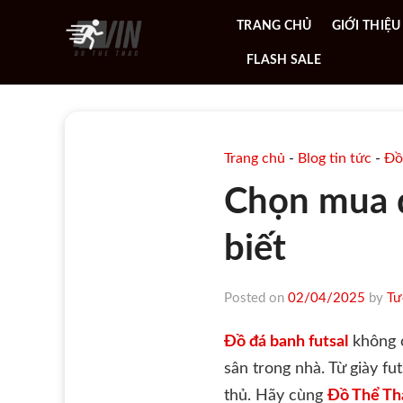
Skip
TRANG CHỦ
GIỚI THIỆU
to
content
FLASH SALE
Trang chủ
-
Blog tin tức
-
Đồ
Chọn mua đ
biết
Posted on
02/04/2025
by
Tư
Đồ đá banh futsal
không c
sân trong nhà. Từ giày fu
thủ. Hãy cùng
Đồ Thể Th