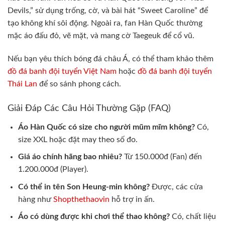
Devils,” sử dụng trống, cờ, và bài hát “Sweet Caroline” để
tạo không khí sôi động. Ngoài ra, fan Hàn Quốc thường
mặc áo đấu đỏ, vẽ mặt, và mang cờ Taegeuk để cổ vũ.
Nếu bạn yêu thích bóng đá châu Á, có thể tham khảo thêm
đồ đá banh đội tuyển Việt Nam
hoặc
đồ đá banh đội tuyển
Thái Lan
để so sánh phong cách.
Giải Đáp Các Câu Hỏi Thường Gặp (FAQ)
Áo Hàn Quốc có size cho người mũm mĩm không?
Có,
size XXL hoặc đặt may theo số đo.
Giá áo chính hãng bao nhiêu?
Từ 150.000đ (Fan) đến
1.200.000đ (Player).
Có thể in tên Son Heung-min không?
Được, các cửa
hàng như
Shopthethaovin
hỗ trợ in ấn.
Áo có dùng được khi chơi thể thao không?
Có, chất liệu