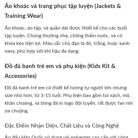
Áo khoác và trang phục tập luyện (Jackets &
Training Wear)
Áo khoác, áo tập, và quần dài được thiết kế cho các buổi
tập luyện. Chúng thường nhẹ, chống thấm nước, và có
khóa kéo tiện lợi. Màu sắc chủ đạo là đỏ, trắng, hoặc xanh
navy, phù hợp với khí hậu đa dạng.
Đồ đá banh trẻ em và phụ kiện (Kids Kit &
Accessories)
Đồ đá banh trẻ em có thiết kế tương tự người lớn nhưng
size nhỏ hơn, từ 3-15 tuổi. Phụ kiện bao gồm túi xách, mũ,
khăn choàng, và bóng đá in logo đội tuyển, rất được fan nhí
ưa chuộng.
Đặc Điểm Nhận Diện, Chất Liệu và Công Nghệ
Áo đấu Hàn Quốc sử dụng vải polyester cao cấp với công