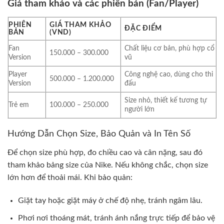
Giá tham khảo và các phiên bản (Fan/Player)
PHIÊN
GIÁ THAM KHẢO
ĐẶC ĐIỂM
BẢN
(VND)
Fan
Chất liệu cơ bản, phù hợp cổ
150.000 – 300.000
Version
vũ
Player
Công nghệ cao, dùng cho thi
500.000 – 1.200.000
Version
đấu
Size nhỏ, thiết kế tương tự
Trẻ em
100.000 – 250.000
người lớn
Hướng Dẫn Chọn Size, Bảo Quản và In Tên Số
Để chọn size phù hợp, đo chiều cao và cân nặng, sau đó
tham khảo bảng size của Nike. Nếu không chắc, chọn size
lớn hơn để thoải mái. Khi bảo quản:
Giặt tay hoặc giặt máy ở chế độ nhẹ, tránh ngâm lâu.
Phơi nơi thoáng mát, tránh ánh nắng trực tiếp để bảo vệ