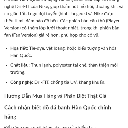
nghệ Dri-FIT của Nike, giúp thấm hút mồ hôi, thoáng khí, và
co giãn tốt. Logo đội tuyển (hình Taegeuk) và Nike được
thêu tỉ mỉ, đảm bảo độ bền. Các phiên bản cầu thủ (Player
Version) có thêm lớp lưới thoát nhiệt, trong khi phiên bản
fan (Fan Version) giá rẻ hơn, phù hợp cho cổ vũ.
Họa tiết
: Tie-dye, vệt loang, hoặc biểu tượng văn hóa
Hàn Quốc.
Chất liệu
: Thun lạnh, polyester tái chế, thân thiện môi
trường.
Công nghệ
: Dri-FIT, chống tia UV, kháng khuẩn.
Hướng Dẫn Mua Hàng và Phân Biệt Thật Giả
Cách nhận biết đồ đá banh Hàn Quốc chính
hãng
Để tránh mua phải hàng giả, bạn cần kiểm tra: