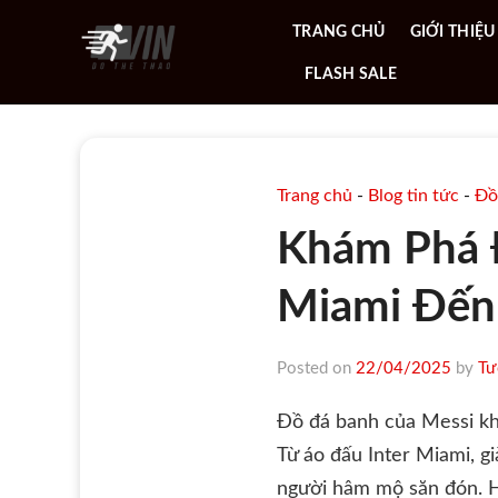
Skip
TRANG CHỦ
GIỚI THIỆU
to
content
FLASH SALE
Trang chủ
-
Blog tin tức
-
Đồ
Khám Phá Đ
Miami Đến
Posted on
22/04/2025
by
Tư
Đồ đá banh của Messi khô
Từ áo đấu Inter Miami, 
người hâm mộ săn đón. H