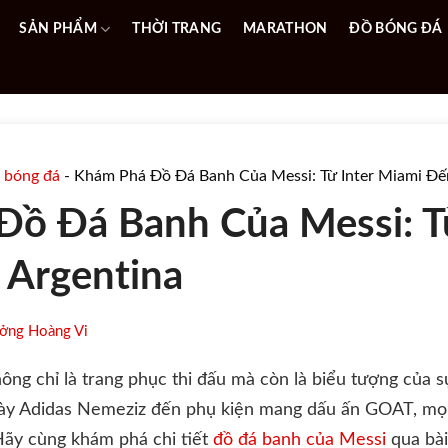
SẢN PHẨM
THỜI TRANG
MARATHON
ĐỒ BÓNG ĐÁ
 bóng đá
-
Khám Phá Đồ Đá Banh Của Messi: Từ Inter Miami Đế
ồ Đá Banh Của Messi: Từ
 Argentina
ởng Hoàng Vi
ng chỉ là trang phục thi đấu mà còn là biểu tượng của s
giày Adidas Nemeziz đến phụ kiện mang dấu ấn GOAT, m
ãy cùng khám phá chi tiết
đồ đá banh của Messi
qua bài