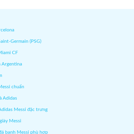
rcelona
 Saint-Germain (PSG)
 Miami CF
 Argentina
m
Messi chuẩn
à Adidas
Adidas Messi đặc trưng
giày Messi
đá banh Messi phù hợp