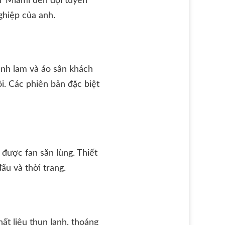
r Miami đến đội tuyển
ghiệp của anh.
anh lam và áo sân khách
. Các phiên bản đặc biệt
được fan săn lùng. Thiết
ấu và thời trang.
ất liệu thun lạnh, thoáng