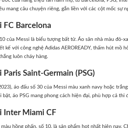
 ước của hàng triệu fan hâm mộ, từ Barcelona, PSG, Inte
u mang câu chuyện riêng, gắn liền với các cột mốc sự n
i FC Barcelona
 10 của Messi là biểu tượng bất tử. Áo sân nhà màu đỏ-x
iết kế với công nghệ Adidas AEROREADY, thấm hút mồ hôi
thắng luôn cháy hàng.
i Paris Saint-Germain (PSG)
023), áo đấu số 30 của Messi màu xanh navy hoặc trắng 
ổi bật, áo PSG mang phong cách hiện đại, phù hợp cả thi đ
i Inter Miami CF
màu hồng phấn, số 10, là sản phẩm hot nhất hiện nay. Ch